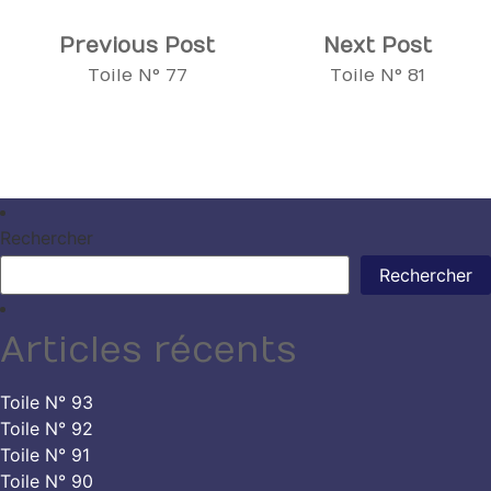
Navigation
Previous
Next
Previous Post
Next Post
post:
post:
Toile N° 77
Toile N° 81
de
l’article
Rechercher
Rechercher
Articles récents
Toile N° 93
Toile N° 92
Toile N° 91
Toile N° 90