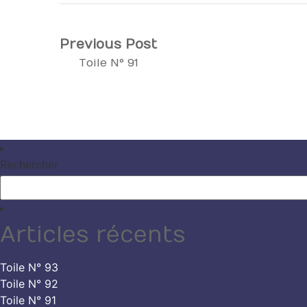
Navigation
Previous
Previous Post
post:
Toile N° 91
de
l’article
Rechercher
Articles récents
Toile N° 93
Toile N° 92
Toile N° 91